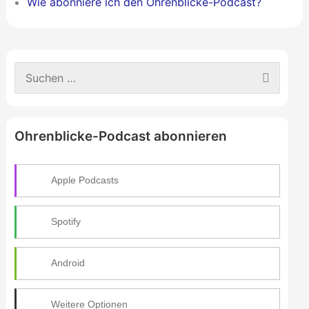
Wie abonniere ich den Ohrenblicke-Podcast?
S
u
c
h
e
Ohrenblicke-Podcast abonnieren
n
n
a
c
Apple Podcasts
h
:
Spotify
Android
Weitere Optionen