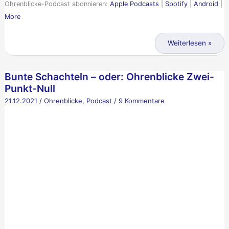
Liebe
Ohrenblicke-Podcast abonnieren:
Apple Podcasts
|
Spotify
|
Android
|
zu
More
Albanien
Näher
Weiterlesen »
an
der
Bunte Schachteln – oder: Ohrenblicke Zwei-
Welt
Punkt-Null
–
21.12.2021
/
Ohrenblicke
,
Podcast
/
9 Kommentare
Tatjanas
Reisen
und
die
Liebe
zu
Albanien