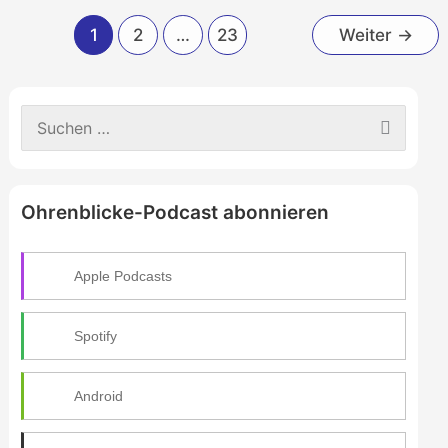
1
2
…
23
Weiter
→
S
u
c
h
e
Ohrenblicke-Podcast abonnieren
n
n
a
c
Apple Podcasts
h
:
Spotify
Android