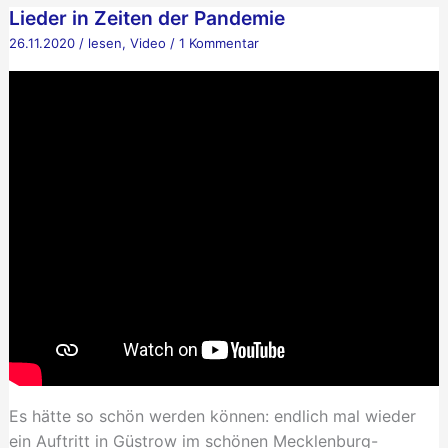
–
Lieder in Zeiten der Pandemie
oder:
26.11.2020
/
lesen
,
Video
/
1 Kommentar
Ohrenblicke
Zwei-
Punkt-
Null
Es hätte so schön werden können: endlich mal wieder
ein Auftritt in Güstrow im schönen Mecklenburg-