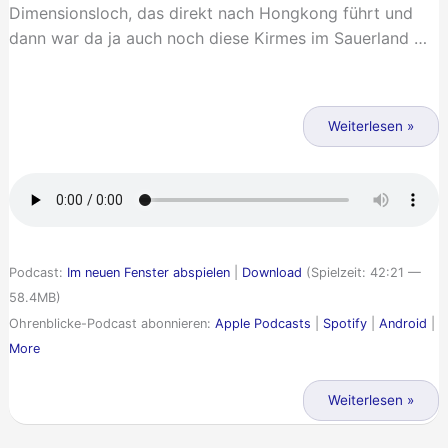
Dimensionsloch, das direkt nach Hongkong führt und
dann war da ja auch noch diese Kirmes im Sauerland …
Bunte
Schachteln
Weiterlesen »
–
oder:
Ohrenblicke
Zwei-
Punkt-
Podcast:
Im neuen Fenster abspielen
|
Download
(Spielzeit: 42:21 —
Null
58.4MB)
Ohrenblicke-Podcast abonnieren:
Apple Podcasts
|
Spotify
|
Android
|
More
Bunte
Weiterlesen »
Schachteln