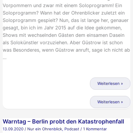
Vorpommern und zwar mit einem Soloprogramm! Ein
Soloprogramm? Wann hat der Ohrenblicker zuletzt ein
Soloprogramm gespielt? Nun, das ist lange her, genauer
gesagt, bin ich im Jahr 2015 auf die Idee gekommen,
Shows mit wechselnden Gästen dem einsamen Dasein
als Solokünstler vorzuziehen. Aber Güstrow ist schon
was Besonderes, wenn Güstrow anruft, sage ich nicht ab
…
Lieder
in
Weiterlesen »
Zeiten
der
Lieder
Weiterlesen »
Pandemie
in
Zeiten
Warntag – Berlin probt den Katastrophenfall
der
13.09.2020
/
Nur ein Ohrenblick
,
Podcast
/
1 Kommentar
Pandemie