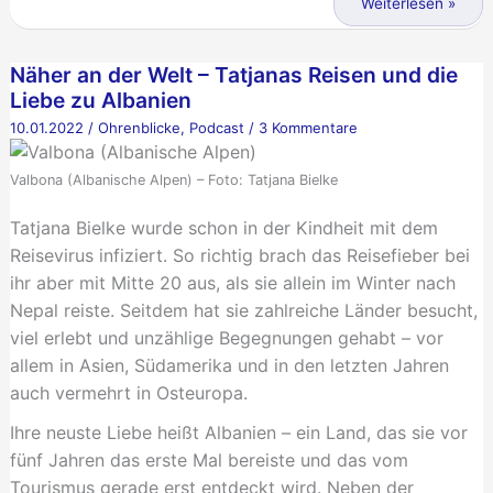
Trailer
Weiterlesen »
der
zu
Welt“
„Näher
Näher an der Welt – Tatjanas Reisen und die
an
Liebe zu Albanien
der
10.01.2022
/
Ohrenblicke
,
Podcast
/
3 Kommentare
Welt“
Valbona (Albanische Alpen) – Foto: Tatjana Bielke
Tatjana Bielke wurde schon in der Kindheit mit dem
Reisevirus infiziert. So richtig brach das Reisefieber bei
ihr aber mit Mitte 20 aus, als sie allein im Winter nach
Nepal reiste. Seitdem hat sie zahlreiche Länder besucht,
viel erlebt und unzählige Begegnungen gehabt – vor
allem in Asien, Südamerika und in den letzten Jahren
auch vermehrt in Osteuropa.
Ihre neuste Liebe heißt Albanien – ein Land, das sie vor
fünf Jahren das erste Mal bereiste und das vom
Tourismus gerade erst entdeckt wird. Neben der