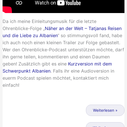
Da ich meine Einleitungsmusik für die letzte
Ohrenblicke-Folge „
Näher an der Welt – Tatjanas Reisen
und die Liebe zu Albanien
“ so stimmungsvoll fand, habe
ich auch noch einen kleinen Trailer zur Folge gebastelt.
Wer den Ohrenblicke-Podcast unterstützen möchte, darf
ihn gerne teilen, kommentieren und einen Daumen
geben! Zusätzlich gibt es eine
Kurzversion mit dem
Schwerpunkt Albanien
. Falls ihr eine Audioversion in
euerm Podcast spielen möchtet, kontaktiert mich
einfach!
Trailer
zu
Weiterlesen »
„Näher
an