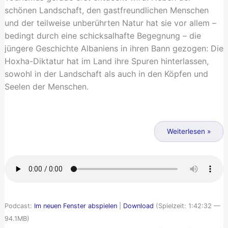
schönen Landschaft, den gastfreundlichen Menschen
und der teilweise unberührten Natur hat sie vor allem –
bedingt durch eine schicksalhafte Begegnung – die
jüngere Geschichte Albaniens in ihren Bann gezogen: Die
Hoxha-Diktatur hat im Land ihre Spuren hinterlassen,
sowohl in der Landschaft als auch in den Köpfen und
Seelen der Menschen.
Näher
an
Weiterlesen »
der
Welt
–
Tatjanas
Reisen
Podcast:
Im neuen Fenster abspielen
|
Download
(Spielzeit: 1:42:32 —
und
94.1MB)
die