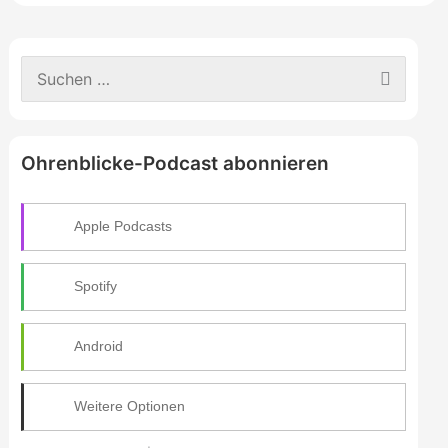
S
u
c
h
e
Ohrenblicke-Podcast abonnieren
n
n
a
c
Apple Podcasts
h
:
Spotify
Android
Weitere Optionen