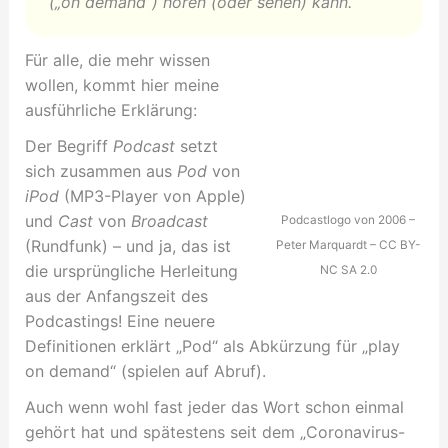
(„on demand“) hören (oder sehen) kann.
Für alle, die mehr wissen
wollen, kommt hier meine
ausführliche Erklärung:
Der Begriff
Podcast
setzt
sich zusammen aus
Pod
von
iPod
(MP3-Player von Apple)
und
Cast
von
Broadcast
Podcastlogo von 2006 –
(Rundfunk) – und ja, das ist
Peter Marquardt – CC BY-
die ursprüngliche Herleitung
NC SA 2.0
aus der Anfangszeit des
Podcastings! Eine neuere
Definitionen erklärt „Pod“ als Abkürzung für „play
on demand“ (spielen auf Abruf).
Auch wenn wohl fast jeder das Wort schon einmal
gehört hat und spätestens seit dem „Coronavirus-