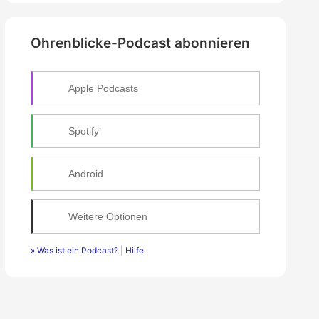
e
n
Ohrenblicke-Podcast abonnieren
n
a
c
h
Apple Podcasts
:
Spotify
Android
Weitere Optionen
» Was ist ein Podcast?
|
Hilfe