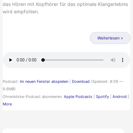
das Hören mit Kopfhörer für das optimale Klangerlebnis
wird empfohlen.
Sport
in
Weiterlesen »
Zeiten
von
Corona
Podcast:
Im neuen Fenster abspielen
|
Download
(Spielzeit: 8:09 —
9.6MB)
Ohrenblicke-Podcast abonnieren:
Apple Podcasts
|
Spotify
|
Android
|
More