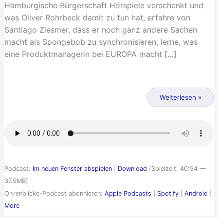
Hamburgische Bürgerschaft Hörspiele verschenkt und
was Oliver Rohrbeck damit zu tun hat, erfahre von
Santiago Ziesmer, dass er noch ganz andere Sachen
macht als Spongebob zu synchronisieren, lerne, was
eine Produktmanagerin bei EUROPA macht […]
Ohrenblicke
018
Weiterlesen »
a
–
Zeitreisen
(Die
Hörspiel
Podcast:
Im neuen Fenster abspielen
|
Download
(Spielzeit: 40:54 —
2009)
37.5MB)
Ohrenblicke-Podcast abonnieren:
Apple Podcasts
|
Spotify
|
Android
|
More