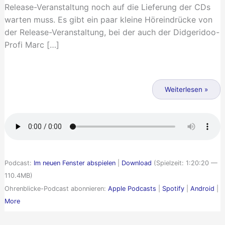
Release-Veranstaltung noch auf die Lieferung der CDs
warten muss. Es gibt ein paar kleine Höreindrücke von
der Release-Veranstaltung, bei der auch der Didgeridoo-
Profi Marc […]
Die
längste
Weiterlesen »
Ohrenblicke-
Folge
der
Welt
Podcast:
Im neuen Fenster abspielen
|
Download
(Spielzeit: 1:20:20 —
110.4MB)
Ohrenblicke-Podcast abonnieren:
Apple Podcasts
|
Spotify
|
Android
|
More