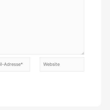
Website
e*