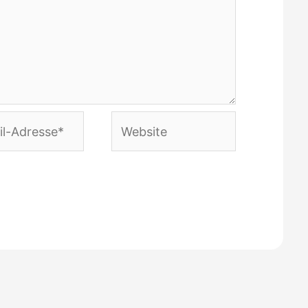
Website
e*