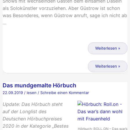
Shows mit wechselnden Gästen dem einsamen Dasein
als Solokünstler vorzuziehen. Aber Güstrow ist schon
was Besonderes, wenn Güstrow anruft, sage ich nicht ab
…
Lieder
in
Weiterlesen »
Zeiten
der
Lieder
Weiterlesen »
Pandemie
in
Zeiten
Das mundgemalte Hörbuch
der
22.09.2019
/
lesen
/
Schreibe einen Kommentar
Pandemie
Update: Das Hörbuch steht
auf der Longlist des
Deutschen Hörbuchpreises
2020 in der Kategorie „Bestes
Hörbuch:
ROLL.ON
– Das war’s