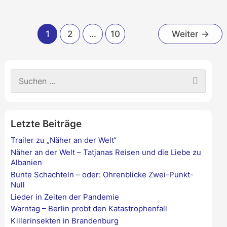
Hörspiel
–
zum
Versuch
Hörbuch
1
2
…
10
Weiter
→
einer
wird
Begriffsentwirrung
–
Versuch
S
einer
u
c
Begriffsentwirrung
h
e
Letzte Beiträge
n
n
Trailer zu „Näher an der Welt“
a
Näher an der Welt – Tatjanas Reisen und die Liebe zu
c
Albanien
h
Bunte Schachteln – oder: Ohrenblicke Zwei-Punkt-
:
Null
Lieder in Zeiten der Pandemie
Warntag – Berlin probt den Katastrophenfall
Killerinsekten in Brandenburg