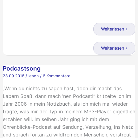
IKEA-
Gründer
Weiterlesen »
Ingvar
Kamprad
IKEA-
Weiterlesen »
ist
Gründer
tot
Ingvar
Podcastsong
Kamprad
23.09.2016
/
lesen
/
6 Kommentare
ist
tot
„Wenn du nichts zu sagen hast, doch dir macht das
Labern Spaß, dann mach ’nen Podcast!“ kritzelte ich im
Jahr 2006 in mein Notizbuch, als ich mich mal wieder
fragte, was mir der Typ in meinem MP3-Player eigentlich
erzählen will. Im selben Jahr ging ich mit dem
Ohrenblicke-Podcast auf Sendung, Verzeihung, ins Netz
und sprach fortan zu wildfremden Menschen, verstreut