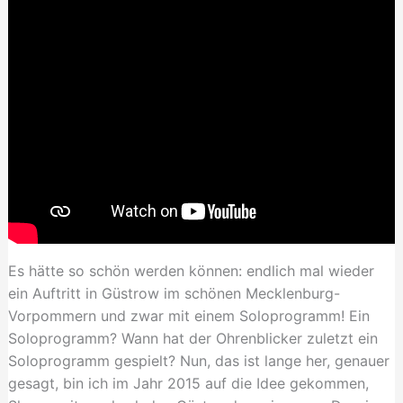
Es hätte so schön werden können: endlich mal wieder
ein Auftritt in Güstrow im schönen Mecklenburg-
Vorpommern und zwar mit einem Soloprogramm! Ein
Soloprogramm? Wann hat der Ohrenblicker zuletzt ein
Soloprogramm gespielt? Nun, das ist lange her, genauer
gesagt, bin ich im Jahr 2015 auf die Idee gekommen,