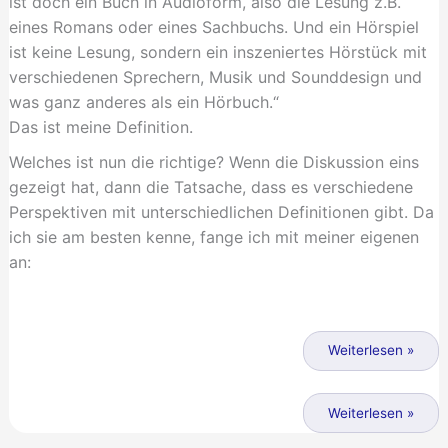
ist doch ein Buch in Audioform, also die Lesung z.B.
eines Romans oder eines Sachbuchs. Und ein Hörspiel
ist keine Lesung, sondern ein inszeniertes Hörstück mit
verschiedenen Sprechern, Musik und Sounddesign und
was ganz anderes als ein Hörbuch.“
Das ist meine Definition.
Welches ist nun die richtige? Wenn die Diskussion eins
gezeigt hat, dann die Tatsache, dass es verschiedene
Perspektiven mit unterschiedlichen Definitionen gibt. Da
ich sie am besten kenne, fange ich mit meiner eigenen
an:
Wenn
das
Weiterlesen »
Hörspiel
zum
Wenn
Weiterlesen »
Hörbuch
das
wird