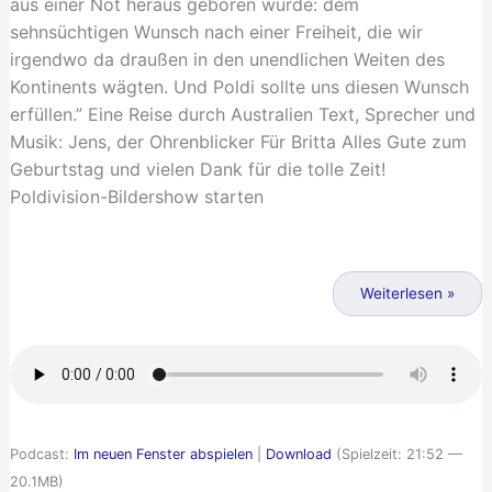
aus einer Not heraus geboren wurde: dem
sehnsüchtigen Wunsch nach einer Freiheit, die wir
irgendwo da draußen in den unendlichen Weiten des
Kontinents wägten. Und Poldi sollte uns diesen Wunsch
erfüllen.” Eine Reise durch Australien Text, Sprecher und
Musik: Jens, der Ohrenblicker Für Britta Alles Gute zum
Geburtstag und vielen Dank für die tolle Zeit!
Poldivision-Bildershow starten
Ohrenblicke
016
Weiterlesen »
–
Poldi
–
eine
Reise
Podcast:
Im neuen Fenster abspielen
|
Download
(Spielzeit: 21:52 —
durch
20.1MB)
Australien