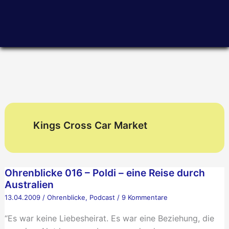
Zum
Inhalt
springen
Kings Cross Car Market
Ohrenblicke 016 – Poldi – eine Reise durch
Australien
13.04.2009
/
Ohrenblicke
,
Podcast
/
9 Kommentare
“Es war keine Liebesheirat. Es war eine Beziehung, die