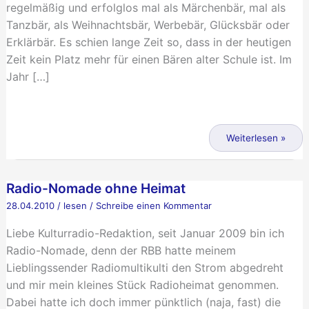
regelmäßig und erfolglos mal als Märchenbär, mal als
Tanzbär, als Weihnachtsbär, Werbebär, Glücksbär oder
Erklärbär. Es schien lange Zeit so, dass in der heutigen
Zeit kein Platz mehr für einen Bären alter Schule ist. Im
Jahr […]
Pressemitteilung:
Dicker
Weiterlesen »
Lauschbär
bekommt
Radio-Nomade ohne Heimat
Radiosendung
28.04.2010
/
lesen
/
Schreibe einen Kommentar
Liebe Kulturradio-Redaktion, seit Januar 2009 bin ich
Radio-Nomade, denn der RBB hatte meinem
Lieblingssender Radiomultikulti den Strom abgedreht
und mir mein kleines Stück Radioheimat genommen.
Dabei hatte ich doch immer pünktlich (naja, fast) die