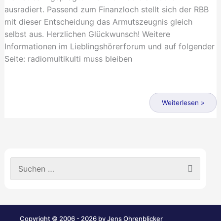
ausradiert. Passend zum Finanzloch stellt sich der RBB
mit dieser Entscheidung das Armutszeugnis gleich
selbst aus. Herzlichen Glückwunsch! Weitere
Informationen im Lieblingshörerforum und auf folgender
Seite: radiomultikulti muss bleiben
Ene,
mene,
Weiterlesen »
muh…
S
u
c
h
e
n
Copyright © 2006 - 2026 by Jens Ohrenblicker
n