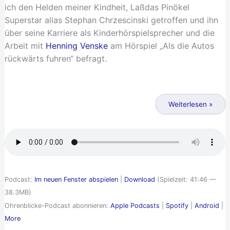
ich den Helden meiner Kindheit, Laßdas Pinökel
Superstar alias Stephan Chrzescinski getroffen und ihn
über seine Karriere als Kinderhörspielsprecher und die
Arbeit mit
Henning Venske
am Hörspiel „Als die Autos
rückwärts fuhren“ befragt.
Ohrenblicke
26
Weiterlesen »
–
„Die
Treppe
ist
geklaut!“
Podcast:
Im neuen Fenster abspielen
|
Download
(Spielzeit: 41:46 —
38.3MB)
Ohrenblicke-Podcast abonnieren:
Apple Podcasts
|
Spotify
|
Android
|
More