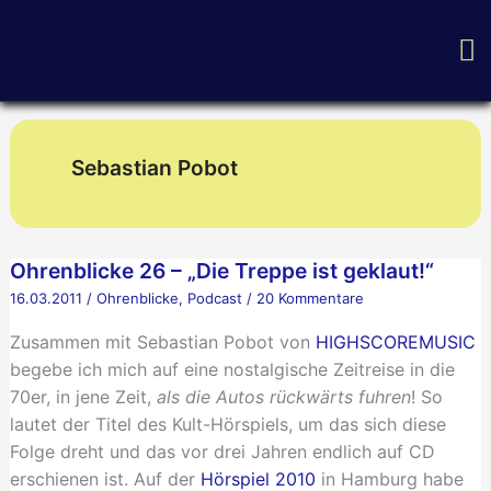
Zum
H
Inhalt
springen
Sebastian Pobot
Ohrenblicke 26 – „Die Treppe ist geklaut!“
16.03.2011
/
Ohrenblicke
,
Podcast
/
20 Kommentare
Zusammen mit Sebastian Pobot von
HIGHSCOREMUSIC
begebe ich mich auf eine nostalgische Zeitreise in die
70er, in jene Zeit,
als die Autos rückwärts fuhren
! So
lautet der Titel des Kult-Hörspiels, um das sich diese
Folge dreht und das vor drei Jahren endlich auf CD
erschienen ist. Auf der
Hörspiel 2010
in Hamburg habe