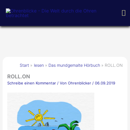
Zum
H
Inhalt
springen
Start
lesen
Das mundgemalte Hörbuch
ROLL.ON
ROLL.ON
Schreibe einen Kommentar
/ Von
Ohrenblicker
/
06.09.2019