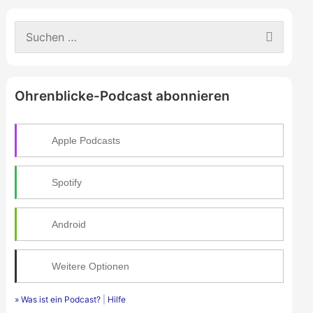
S
u
c
h
e
Ohrenblicke-Podcast abonnieren
n
n
a
c
Apple Podcasts
h
:
Spotify
Android
Weitere Optionen
» Was ist ein Podcast?
|
Hilfe