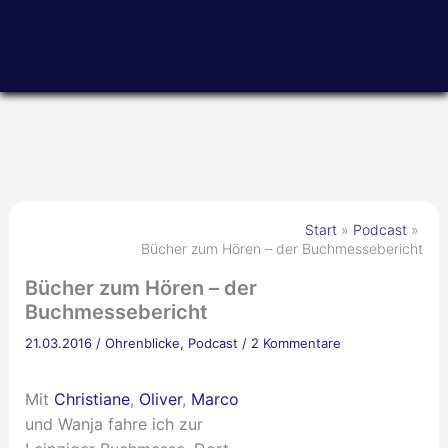
Zum
Inhalt
springen
Start
Podcast
Bücher zum Hören – der Buchmessebericht
Bücher zum Hören – der
Buchmessebericht
21.03.2016
/
Ohrenblicke
,
Podcast
/
2 Kommentare
Mit
Christiane
,
Oliver
,
Marco
und Wanja fahre ich zur