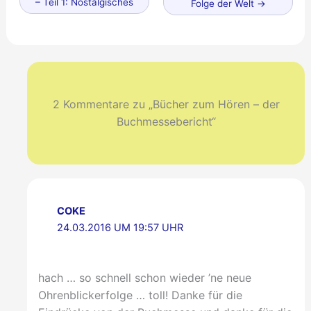
Beitrag
– Teil 1: Nostalgisches
Beitrag
Folge der Welt
→
2 Kommentare zu „Bücher zum Hören – der
Buchmessebericht“
COKE
24.03.2016 UM 19:57 UHR
hach … so schnell schon wieder ’ne neue
Ohrenblickerfolge … toll! Danke für die