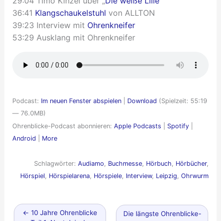
29:04 Timo Kinzel über „
Die weiße Lilie
“
36:41
Klangschaukelstuhl
von ALLTON
39:23 Interview mit
Ohrenkneifer
53:29 Ausklang mit Ohrenkneifer
Podcast:
Im neuen Fenster abspielen
|
Download
(Spielzeit: 55:19
— 76.0MB)
Ohrenblicke-Podcast abonnieren:
Apple Podcasts
|
Spotify
|
Android
|
More
Schlagwörter:
Audiamo
,
Buchmesse
,
Hörbuch
,
Hörbücher
,
Hörspiel
,
Hörspielarena
,
Hörspiele
,
Interview
,
Leipzig
,
Ohrwurm
Neuerer
←
10 Jahre Ohrenblicke
Älterer
Die längste Ohrenblicke-