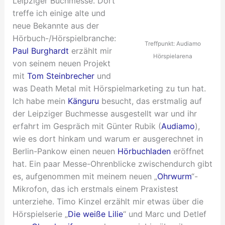
Leipziger Buchmesse. Dort
treffe ich einige alte und
neue Bekannte aus der
Hörbuch-/Hörspielbranche:
Treffpunkt: Audiamo
Paul Burghardt
erzählt mir
Hörspielarena
von seinem neuen Projekt
mit
Tom Steinbrecher
und
was Death Metal mit Hörspielmarketing zu tun hat.
Ich habe mein
Känguru
besucht, das erstmalig auf
der Leipziger Buchmesse ausgestellt war und ihr
erfahrt im Gespräch mit Günter Rubik (
Audiamo
),
wie es dort hinkam und warum er ausgerechnet in
Berlin-Pankow einen neuen
Hörbuchladen
eröffnet
hat. Ein paar Messe-Ohrenblicke zwischendurch gibt
es, aufgenommen mit meinem neuen „
Ohrwurm
“-
Mikrofon, das ich erstmals einem Praxistest
unterziehe. Timo Kinzel erzählt mir etwas über die
Hörspielserie „
Die weiße Lilie
“ und Marc und Detlef