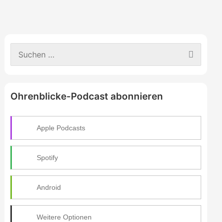
S
u
c
h
e
Ohrenblicke-Podcast abonnieren
n
n
a
c
Apple Podcasts
h
:
Spotify
Android
Weitere Optionen