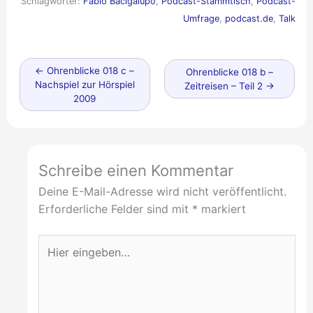
Schlagwörter:
Fabio Bacigalupo
,
Podcast-Stammtisch
,
Podcast-
Umfrage
,
podcast.de
,
Talk
Neuerer
←
Ohrenblicke 018 c –
Älterer
Ohrenblicke 018 b –
Beitrag
Nachspiel zur Hörspiel
Beitrag
Zeitreisen – Teil 2
→
2009
Schreibe einen Kommentar
Deine E-Mail-Adresse wird nicht veröffentlicht.
Erforderliche Felder sind mit
*
markiert
Hier
eingeben…