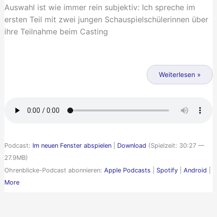
Auswahl ist wie immer rein subjektiv: Ich spreche im
ersten Teil mit zwei jungen Schauspielschülerinnen über
ihre Teilnahme beim Casting
Ohrenblicke
25
Weiterlesen »
–
Die
Hörspiel
2010
–
Podcast:
Im neuen Fenster abspielen
|
Download
(Spielzeit: 30:27 —
Töne,
27.9MB)
Tango,
Tinnitus
Ohrenblicke-Podcast abonnieren:
Apple Podcasts
|
Spotify
|
Android
|
More