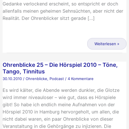
Gedanke verlockend erscheint, so entspricht er doch
allenfalls meinen geheimen Sehnsüchten, aber nicht der
Realität. Der Ohrenblicker sitzt gerade […]
Podcasting
und
Weiterlesen »
die
Welt
Ohrenblicke 25 – Die Hörspiel 2010 – Töne,
da
Tango, Tinnitus
draußen
30.10.2010
/
Ohrenblicke
,
Podcast
/
4 Kommentare
Es wird kälter, die Abende werden dunkler, die Glotze
wird immer niveauloser – wie gut, dass es Hörspiele
gibt! So habe ich endlich meine Aufnahmen von der
Hörspiel 2010 in Hamburg hervorgeholt, um allen, die
nicht dabei waren, ein paar Ohrenblicke von dieser
Veranstaltung in die Gehörgänge zu injizieren. Die