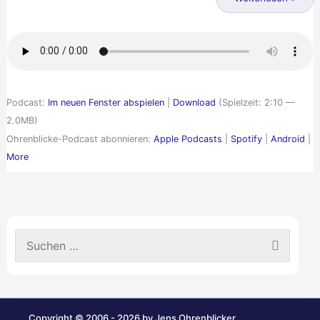
zurück
…
Podcast:
Im neuen Fenster abspielen
|
Download
(Spielzeit: 2:10 —
2.0MB)
Ohrenblicke-Podcast abonnieren:
Apple Podcasts
|
Spotify
|
Android
|
More
S
u
c
h
e
n
Copyright © 2006 - 2026 by Jens Ohrenblicker