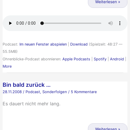
014
Weiterlesen »
–
Ich
war
mal
kurz
Podcast:
Im neuen Fenster abspielen
|
Download
(Spielzeit: 48:27 —
weg
55.5MB)
Ohrenblicke-Podcast abonnieren:
Apple Podcasts
|
Spotify
|
Android
|
More
Bin bald zurück …
28.11.2008
/
Podcast
,
Sonderfolgen
/
5 Kommentare
Es dauert nicht mehr lang.
Bin
bald
Weiterlesen »