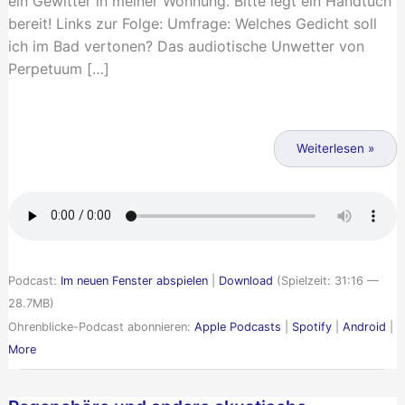
ein Gewitter in meiner Wohnung. Bitte legt ein Handtuch
bereit! Links zur Folge: Umfrage: Welches Gedicht soll
ich im Bad vertonen? Das audiotische Unwetter von
Perpetuum […]
Ohrenblicke
24
Weiterlesen »
–
Wassermusik
und
flüssige
Geräusche
Podcast:
Im neuen Fenster abspielen
|
Download
(Spielzeit: 31:16 —
28.7MB)
Ohrenblicke-Podcast abonnieren:
Apple Podcasts
|
Spotify
|
Android
|
More