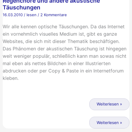
Regenchöre und andere akustische
Täuschungen
16.03.2010
/
lesen
/
2 Kommentare
Wir alle kennen optische Täuschungen. Da das Internet
ein vornehmlich visuelles Medium ist, gibt es ganze
Websites, die sich mit dieser Thematik beschäftigen.
Das Phänomen der akustischen Täuschung ist hingegen
weit weniger populär, schließlich kann man sowas nicht
mal eben als nettes Bildchen in einer Illustrierten
abdrucken oder per Copy & Paste in ein Internetforum
kleben.
Regenchöre
und
Weiterlesen »
andere
akustische
Regenchöre
Weiterlesen »
Täuschungen
und