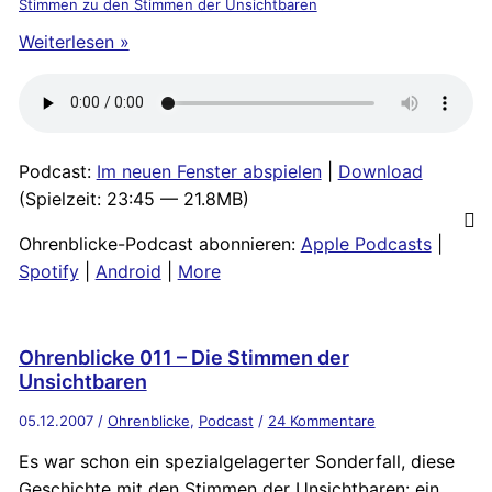
Stimmen zu den Stimmen der Unsichtbaren
Weiterlesen »
Podcast:
Im neuen Fenster abspielen
|
Download
(Spielzeit: 23:45 — 21.8MB)
Ohrenblicke-Podcast abonnieren:
Apple Podcasts
|
Spotify
|
Android
|
More
Ohrenblicke 011 – Die Stimmen der
Unsichtbaren
05.12.2007
/
Ohrenblicke
,
Podcast
/
24 Kommentare
Es war schon ein spezialgelagerter Sonderfall, diese
Geschichte mit den Stimmen der Unsichtbaren: ein