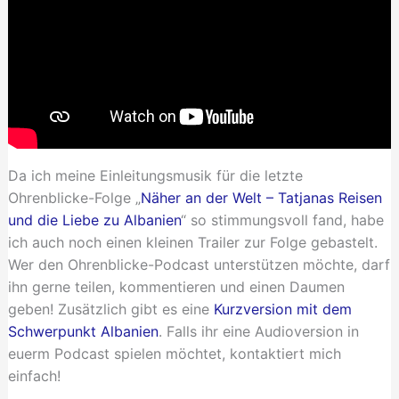
Da ich meine Einleitungsmusik für die letzte
Ohrenblicke-Folge „
Näher an der Welt – Tatjanas Reisen
und die Liebe zu Albanien
“ so stimmungsvoll fand, habe
ich auch noch einen kleinen Trailer zur Folge gebastelt.
Wer den Ohrenblicke-Podcast unterstützen möchte, darf
ihn gerne teilen, kommentieren und einen Daumen
geben! Zusätzlich gibt es eine
Kurzversion mit dem
Schwerpunkt Albanien
. Falls ihr eine Audioversion in
euerm Podcast spielen möchtet, kontaktiert mich
einfach!