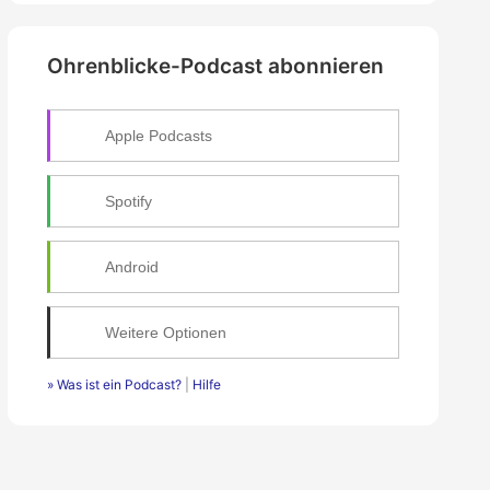
e
n
Ohrenblicke-Podcast abonnieren
n
a
c
h
Apple Podcasts
:
Spotify
Android
Weitere Optionen
» Was ist ein Podcast?
|
Hilfe