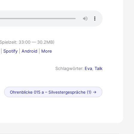
Spielzeit: 33:00 — 30.2MB)
|
Spotify
|
Android
|
More
Schlagwörter:
Eva
,
Talk
Älterer
Ohrenblicke 015 a – Silvestergespräche (1)
→
Beitrag