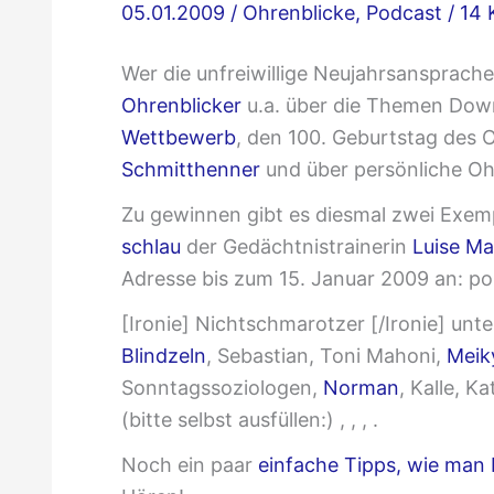
05.01.2009
/
Ohrenblicke
,
Podcast
/
14 
Wer die unfreiwillige Neujahrsansprach
Ohrenblicker
u.a. über die Themen Do
Wettbewerb
, den 100. Geburtstag des 
Schmitthenner
und über persönliche Oh
Zu gewinnen gibt es diesmal zwei Exem
schlau
der Gedächtnistrainerin
Luise M
Adresse bis zum 15. Januar 2009 an: pos
[Ironie] Nichtschmarotzer [/Ironie] unte
Blindzeln
, Sebastian, Toni Mahoni,
Meik
Sonntagssoziologen,
Norman
, Kalle, Ka
(bitte selbst ausfüllen:) , , , .
Noch ein paar
einfache Tipps, wie man 