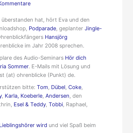
Kommentare
e überstanden hat, hört Eva und den
wnloadshop,
Podparade
, geplanter
Jingle-
Ohrenblickfängers
Hansjörg
renblicke im Jahr 2008 sprechen.
plare des Audio-Seminars
Hör dich
aria Sommer
. E-Mails mit Lösung und
t (at) ohrenblicke (Punkt) de.
rstützen bitte:
Tom
,
Dübel
,
Coke
,
y
,
Karla,
Koeberle
,
Andersen
, den
thrin,
Esel & Teddy
,
Tobbi
, Raphael,
Lieblingshörer wird
und viel Spaß beim