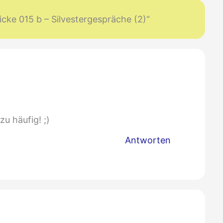
ke 015 b – Silvestergespräche (2)“
zu häufig! ;)
Antworten