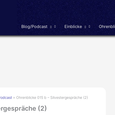
Blog/Podcast
Einblicke
Ohrenbl
Podcast
Ohrenblicke 015 b – Silvestergespräche (2)
ergespräche (2)