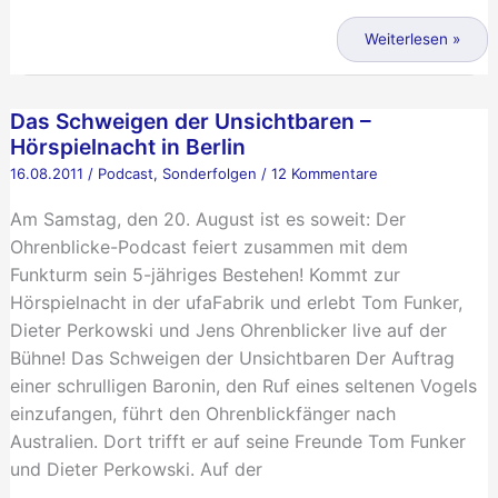
Das
Schweigen
Weiterlesen »
der
Unsichtbaren
Das Schweigen der Unsichtbaren –
kehrt
Hörspielnacht in Berlin
zurück
16.08.2011
/
Podcast
,
Sonderfolgen
/
12 Kommentare
Am Samstag, den 20. August ist es soweit: Der
Ohrenblicke-Podcast feiert zusammen mit dem
Funkturm sein 5-jähriges Bestehen! Kommt zur
Hörspielnacht in der ufaFabrik und erlebt Tom Funker,
Dieter Perkowski und Jens Ohrenblicker live auf der
Bühne! Das Schweigen der Unsichtbaren Der Auftrag
einer schrulligen Baronin, den Ruf eines seltenen Vogels
einzufangen, führt den Ohrenblickfänger nach
Australien. Dort trifft er auf seine Freunde Tom Funker
und Dieter Perkowski. Auf der