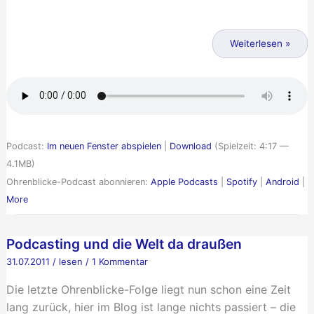
Das
Schweigen
Weiterlesen »
der
Unsichtbaren
–
Hörspielnacht
in
Podcast:
Im neuen Fenster abspielen
|
Download
(Spielzeit: 4:17 —
Berlin
4.1MB)
Ohrenblicke-Podcast abonnieren:
Apple Podcasts
|
Spotify
|
Android
|
More
Podcasting und die Welt da draußen
31.07.2011
/
lesen
/
1 Kommentar
Die letzte Ohrenblicke-Folge liegt nun schon eine Zeit
lang zurück, hier im Blog ist lange nichts passiert – die