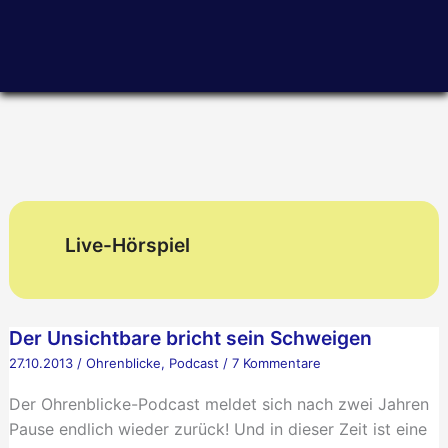
Zum
Inhalt
springen
Live-Hörspiel
Der Unsichtbare bricht sein Schweigen
27.10.2013
/
Ohrenblicke
,
Podcast
/
7 Kommentare
Der Ohrenblicke-Podcast meldet sich nach zwei Jahren
Pause endlich wieder zurück! Und in dieser Zeit ist eine