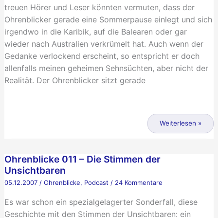
treuen Hörer und Leser könnten vermuten, dass der
Ohrenblicker gerade eine Sommerpause einlegt und sich
irgendwo in die Karibik, auf die Balearen oder gar
wieder nach Australien verkrümelt hat. Auch wenn der
Gedanke verlockend erscheint, so entspricht er doch
allenfalls meinen geheimen Sehnsüchten, aber nicht der
Realität. Der Ohrenblicker sitzt gerade
Podcasting
und
Weiterlesen »
die
Welt
Ohrenblicke 011 – Die Stimmen der
da
Unsichtbaren
draußen
05.12.2007
/
Ohrenblicke
,
Podcast
/
24 Kommentare
Es war schon ein spezialgelagerter Sonderfall, diese
Geschichte mit den Stimmen der Unsichtbaren: ein