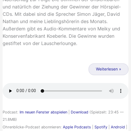
Diamond
und natürlich der Ziehung der Gewinner der Hörspiel-
retten
CDs. Mit dabei sind die Sprecher Simon Jäger, David
will
Nathan und meine Lieblingshörerin des Monats.
Außerdem gibt es Audio-Kommentare von Meiky und
Konservenfabrikant Koeberle. Die Gewinne wurden
gestiftet von der Lauscherlounge.
Stimmen
zu
Weiterlesen »
den
Stimmen
der
Unsichtbaren
Podcast:
Im neuen Fenster abspielen
|
Download
(Spielzeit: 23:45 —
21.8MB)
Ohrenblicke-Podcast abonnieren:
Apple Podcasts
|
Spotify
|
Android
|