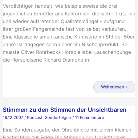
Verdächtigen handelt, wie beispielsweise die drei
jugendlichen Ermittler aus Kalifornien, die sich – trotz hin
und wieder auftretender Qualitätsmängel – aufgrund
ihrer großen Fangemeinde fast von selbst verkaufen.
Eine klassische amerikanische Krimiserie im Stil der 50er
Jahre ist dagegen schon eher ein Nischenprodukt. So
musste Oliver Rohrbecks Hörspiellabel Lauscherlounge
die Hörspielserie Richard Diamond im
Hörspielheld
braucht
Weiterlesen »
Hilfe
–
Stimmen zu den Stimmen der Unsichtbaren
Wie
die
18.12.2007
/
Podcast
,
Sonderfolgen
/
11 Kommentare
Lauscherlounge
Eine Sonderausgabe der Ohrenblicke mit einem kleinen
Richard
Nachschlag zur Folge Die Stimmen der Unsichtbaren