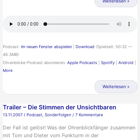
Weiterlesen »
–
Die
Stimmen
der
Unsichtbaren
Podcast:
Im neuen Fenster abspielen
|
Download
(Spielzeit: 50:32 —
46.3MB)
Ohrenblicke-Podcast abonnieren:
Apple Podcasts
|
Spotify
|
Android
|
More
Ohrenblicke
Weiterlesen »
011
–
Trailer – Die Stimmen der Unsichtbaren
Die
13.11.2007
/
Podcast
,
Sonderfolgen
/
7 Kommentare
Stimmen
der
Der Fall ist gelöst! Was der Ohrenblickfänger zusammen
Unsichtbaren
mit Tom und Dieter vom Funkturm in der