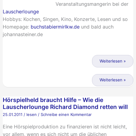
Veranstaltungsmangerin bei der
Lauscherlounge
Hobbys:
Kochen, Singen, Kino, Konzerte, Lesen und so
Homepage:
buchstabiermirlkw.de
und bald auch
johannasteiner.de
Ohrenmenschen
–
Weiterlesen »
Johanna,
die
Ohrenmenschen
Weiterlesen »
Hörspielfee
–
Johanna,
Hörspielheld braucht Hilfe – Wie die
die
Lauscherlounge Richard Diamond retten will
Hörspielfee
25.01.2011
/
lesen
/
Schreibe einen Kommentar
Eine Hörspielproduktion zu finanzieren ist nicht leicht,
vor allem, wenn es sich nicht um die üblichen