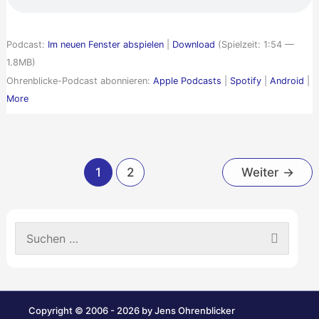
Podcast:
Im neuen Fenster abspielen
|
Download
(Spielzeit: 1:54 —
1.8MB)
Ohrenblicke-Podcast abonnieren:
Apple Podcasts
|
Spotify
|
Android
|
More
1
2
Weiter
→
S
u
c
h
e
n
Copyright © 2006 - 2026 by Jens Ohrenblicker
n