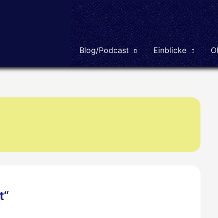
Blog/Podcast
Einblicke
O
t“