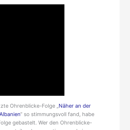
tzte Ohrenblicke-Folge „
Näher an der
 Albanien
“ so stimmungsvoll fand, habe
 Folge gebastelt. Wer den Ohrenblicke-