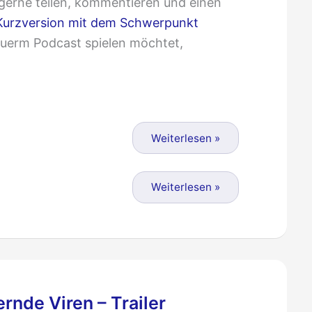
gerne teilen, kommentieren und einen
Kurzversion mit dem Schwerpunkt
n euerm Podcast spielen möchtet,
Weiterlesen »
Trailer
Weiterlesen »
zu
„Näher
an
der
Welt“
rnde Viren – Trailer