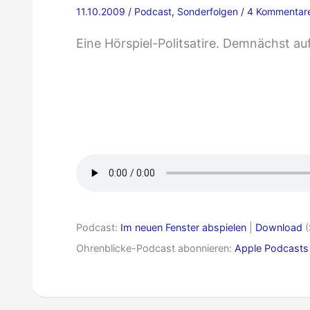
11.10.2009
/
Podcast
,
Sonderfolgen
/
4 Kommentar
Eine Hörspiel-Politsatire. Demnächst a
Premiere
im
Netz:
Schlummernde
Viren
–
Trailer
Podcast:
Im neuen Fenster abspielen
|
Download
(
Ohrenblicke-Podcast abonnieren:
Apple Podcasts