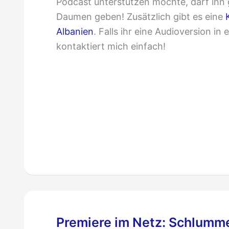
Podcast unterstützen möchte, darf ihn 
Daumen geben! Zusätzlich gibt es eine
Albanien
. Falls ihr eine Audioversion i
kontaktiert mich einfach!
Trailer
zu
„Näher
an
der
Welt“
Premiere im Netz: Schlumme