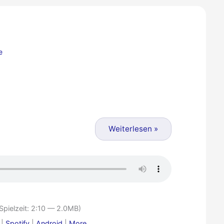
e
Weiterlesen »
Spielzeit: 2:10 — 2.0MB)
|
Spotify
|
Android
|
More