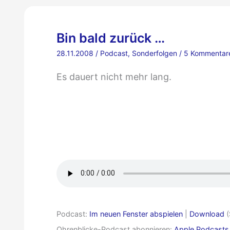
Bin bald zurück …
28.11.2008
/
Podcast
,
Sonderfolgen
/
5 Kommentar
Es dauert nicht mehr lang.
Bin
bald
zurück
…
Podcast:
Im neuen Fenster abspielen
|
Download
(
Ohrenblicke-Podcast abonnieren:
Apple Podcasts