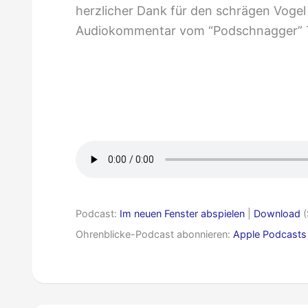
herzlicher Dank für den schrägen Voge
Audiokommentar vom “Podschnagger” 
Ohrenblicke
009
–
Sonnengereifte
Tomaten
und
eine
Podcast:
Im neuen Fenster abspielen
|
Download
(
Prärieamsel
Ohrenblicke-Podcast abonnieren:
Apple Podcasts