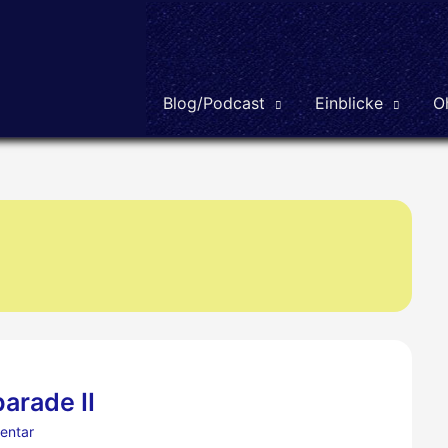
Blog/Podcast
Einblicke
O
arade II
entar