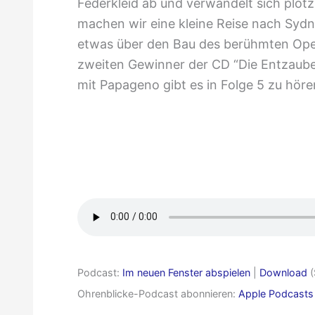
Federkleid ab und verwandelt sich plöt
machen wir eine kleine Reise nach Sydn
etwas über den Bau des berühmten Ope
zweiten Gewinner der CD “Die Entzauberf
mit Papageno gibt es in Folge 5 zu hör
Ohrenblicke
007
–
Eine
Metamorphose
und
ein
Podcast:
Im neuen Fenster abspielen
|
Download
(
Ohrenblick
Ohrenblicke-Podcast abonnieren:
Apple Podcasts
ohne