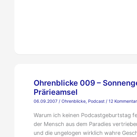
Kleiner
Vogel
ganz
groß
Ohrenblicke 009 – Sonnenge
Prärieamsel
06.09.2007
/
Ohrenblicke
,
Podcast
/
12 Kommenta
Warum ich keinen Podcastgeburtstag fei
der Mensch aus dem Paradies vertrieben
und die ungelogen wirklich wahre Geschi