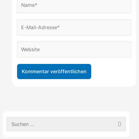
Name*
E-
Mail-
Adresse*
Website
S
u
c
h