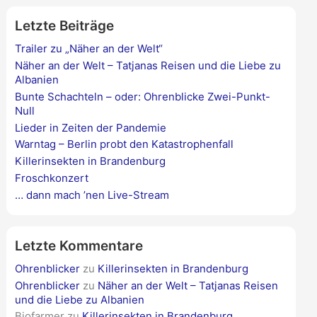
e
Letzte Beiträge
n
n
Trailer zu „Näher an der Welt“
a
Näher an der Welt – Tatjanas Reisen und die Liebe zu
c
Albanien
h
Bunte Schachteln – oder: Ohrenblicke Zwei-Punkt-
:
Null
Lieder in Zeiten der Pandemie
Warntag – Berlin probt den Katastrophenfall
Killerinsekten in Brandenburg
Froschkonzert
… dann mach ’nen Live-Stream
Letzte Kommentare
Ohrenblicker
zu
Killerinsekten in Brandenburg
Ohrenblicker
zu
Näher an der Welt – Tatjanas Reisen
und die Liebe zu Albanien
Biofarmer
zu
Killerinsekten in Brandenburg