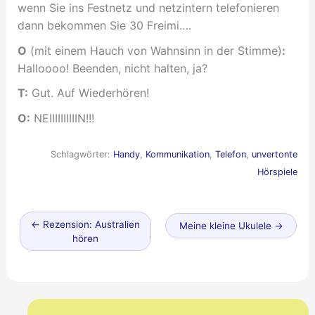
wenn Sie ins Festnetz und netzintern telefonieren
dann bekommen Sie 30 Freimi….
O
(mit einem Hauch von Wahnsinn in der Stimme)
:
Halloooo! Beenden, nicht halten, ja?
T:
Gut. Auf Wiederhören!
O:
NEIIIIIIIIIIN!!!
Schlagwörter:
Handy
,
Kommunikation
,
Telefon
,
unvertonte
Hörspiele
Neuerer
←
Rezension: Australien
Älterer
Meine kleine Ukulele
→
Beitrag
hören
Beitrag