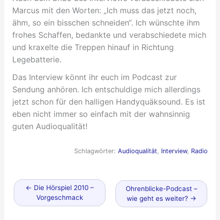
Marcus mit den Worten: „Ich muss das jetzt noch,
ähm, so ein bisschen schneiden“. Ich wünschte ihm
frohes Schaffen, bedankte und verabschiedete mich
und kraxelte die Treppen hinauf in Richtung
Legebatterie.
Das Interview könnt ihr euch im Podcast zur
Sendung anhören. Ich entschuldige mich allerdings
jetzt schon für den halligen Handyquäksound. Es ist
eben nicht immer so einfach mit der wahnsinnig
guten Audioqualität!
Schlagwörter:
Audioqualität
,
Interview
,
Radio
Neuerer
←
Die Hörspiel 2010 –
Älterer
Ohrenblicke-Podcast –
Beitrag
Vorgeschmack
Beitrag
wie geht es weiter?
→