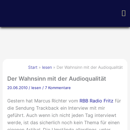
Zum
H
Inhalt
springen
Start
lesen
Der Wahnsinn mit der Audioqualität
Der Wahnsinn mit der Audioqualität
20.06.2010
/
lesen
/
7 Kommentare
Gestern hat Marcus Richter vom
RBB Radio Fritz
für
die Sendung Trackback ein Interview mit mir
geführt. Auch wenn ich nicht jeden Tag interviewt
werde, ist das sicherlich noch kein Thema für einen
eigenen Artikel. Die Umstände allerdings, unter