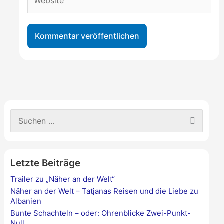
S
u
c
h
e
Letzte Beiträge
n
n
Trailer zu „Näher an der Welt“
a
Näher an der Welt – Tatjanas Reisen und die Liebe zu
c
Albanien
h
Bunte Schachteln – oder: Ohrenblicke Zwei-Punkt-
:
Null