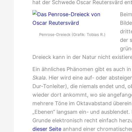
hat der Schwede Oscar Reutersvärd ent
Beim
Bild
drit
Penrose-Dreieck (Grafik: Tobias R.)
der 
grün
Dreieck kann in der Natur nicht existier
Ein ähnliches Phänomen gibt es auch in
Skala
. Hier wird eine auf- oder absteig
Dur-Tonleiter), die niemals endet und, o
wieder dort ankommt, wo sie angefange
mehrere Töne im Oktavabstand überein
„Ebenen“ langsam ein- und ausblendet. D
Grunde elektronisch recht einfach herz
dieser Seite
anhand einer chromatischen 