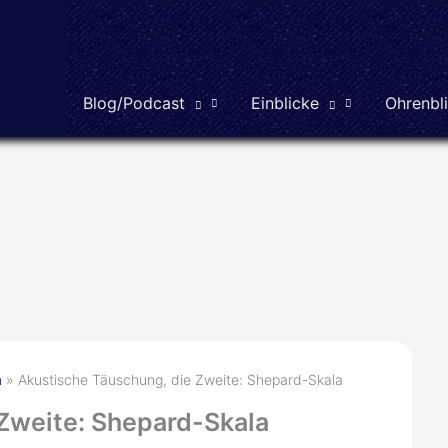
Blog/Podcast
Einblicke
Ohrenbl
n
Akustische Täuschung, die Zweite: Shepard-Skala
Zweite: Shepard-Skala