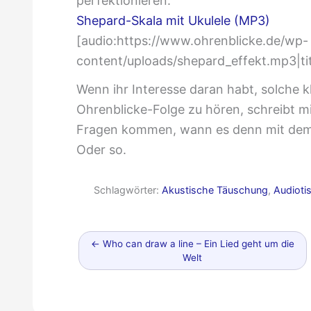
perfektionieren.
Shepard-Skala mit Ukulele (MP3)
[audio:https://www.ohrenblicke.de/wp-
content/uploads/shepard_effekt.mp3|ti
Wenn ihr Interesse daran habt, solche kl
Ohrenblicke-Folge zu hören, schreibt mi
Fragen kommen, wann es denn mit dem 
Oder so.
Schlagwörter:
Akustische Täuschung
,
Audioti
Neuerer
←
Who can draw a line – Ein Lied geht um die
Beitrag
Welt