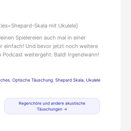
tles=Shepard-Skala mit Ukulele]
einen Spielereien auch mal in einer
r einfach! Und bevor jetzt noch weitere
Podcast weitergeht: Bald! Irgendwann!
sches
,
Optische Täuschung
,
Shepard Skala
,
Ukulele
Älterer
Regenchöre und andere akustische
Beitrag
Täuschungen
→