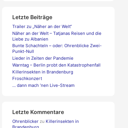
e
n
Letzte Beiträge
n
a
Trailer zu „Näher an der Welt“
c
Näher an der Welt – Tatjanas Reisen und die
h
Liebe zu Albanien
:
Bunte Schachteln – oder: Ohrenblicke Zwei-
Punkt-Null
Lieder in Zeiten der Pandemie
Warntag – Berlin probt den Katastrophenfall
Killerinsekten in Brandenburg
Froschkonzert
… dann mach ’nen Live-Stream
Letzte Kommentare
Ohrenblicker
zu
Killerinsekten in
Brandenburg