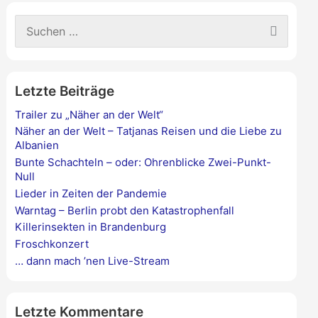
S
u
c
h
e
Letzte Beiträge
n
n
Trailer zu „Näher an der Welt“
a
Näher an der Welt – Tatjanas Reisen und die Liebe zu
c
Albanien
h
Bunte Schachteln – oder: Ohrenblicke Zwei-Punkt-
:
Null
Lieder in Zeiten der Pandemie
Warntag – Berlin probt den Katastrophenfall
Killerinsekten in Brandenburg
Froschkonzert
… dann mach ’nen Live-Stream
Letzte Kommentare