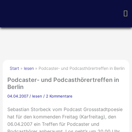
Zum
H
Inhalt
springen
Start
lesen
Podcaster- und Podcasthörertreffen in Berlin
Podcaster- und Podcasthörertreffen in
Berlin
04.04.2007
/
lesen
/
2 Kommentare
Sebastian Storbeck vom Podcast Grossstadtpoesie
hat für den kommenden Freitag (Karfreitag), den
06.04.2007 ein Treffen für Podcaster und
Podcasthörer anberaumt. Los geht’s um 20.00 Uhr