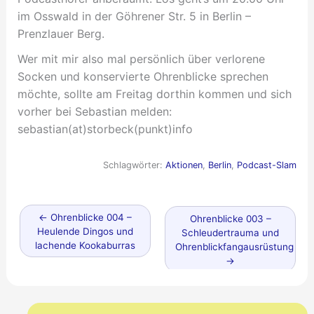
im Osswald in der Göhrener Str. 5 in Berlin –
Prenzlauer Berg.
Wer mit mir also mal persönlich über verlorene
Socken und konservierte Ohrenblicke sprechen
möchte, sollte am Freitag dorthin kommen und sich
vorher bei Sebastian melden:
sebastian(at)storbeck(punkt)info
Schlagwörter:
Aktionen
,
Berlin
,
Podcast-Slam
Neuerer
←
Ohrenblicke 004 –
Älterer
Ohrenblicke 003 –
Beitrag
Heulende Dingos und
Beitrag
Schleudertrauma und
lachende Kookaburras
Ohrenblickfangausrüstung
→